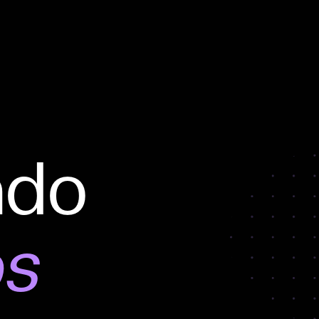
ndo
os