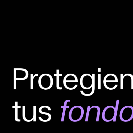
Protegie
tus
fond