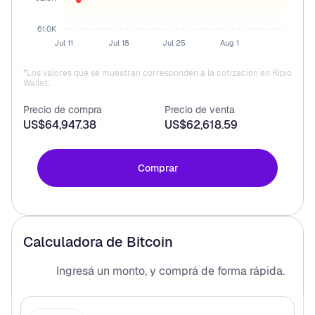
61.0K
Jul 11
Jul 18
Jul 25
Aug 1
*Los valores que se muestran corresponden a la cotización en Ripio
Wallet.
Precio de compra
Precio de venta
US$64,947.38
US$62,618.59
Comprar
Calculadora de
Bitcoin
Ingresá un monto, y comprá
de forma rápida.