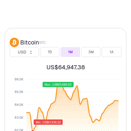
Bitcoin
BTC
USD
7D
1M
3M
1A
US$64,947.38
66.0K
Max: US$65,686.50
65.0K
64.0K
63.0K
Min: US$61,936.32
62.0K