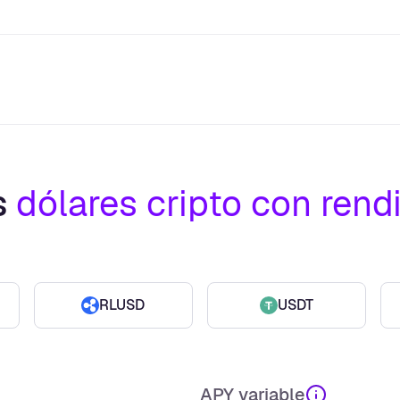
s
dólares cripto con rend
RLUSD
USDT
APY variable