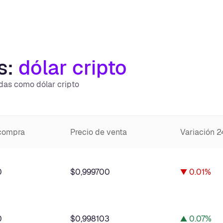
s:
dólar cripto
idas como dólar cripto
 compra
Precio de venta
Variación 
0
$0,999700
▼ 0.01%
0
$0,998103
▲ 0.07%