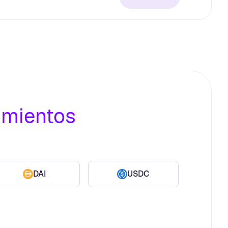
imientos
DAI
USDC