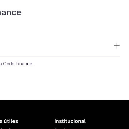
nance
ma Ondo Finance.
s útiles
Institucional