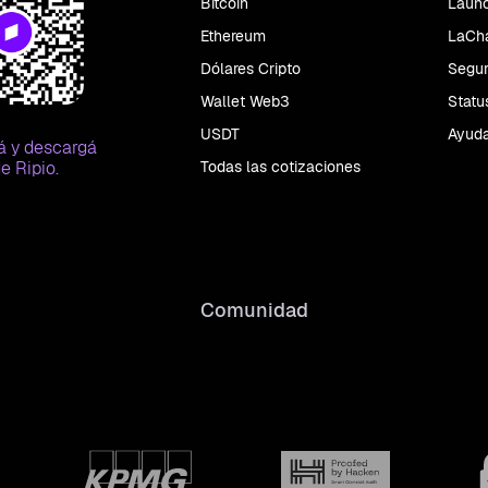
Bitcoin
Laun
Ethereum
LaCha
Dólares Cripto
Segur
Wallet Web3
Statu
USDT
Ayud
á y descargá
Todas las cotizaciones
e Ripio.
Comunidad