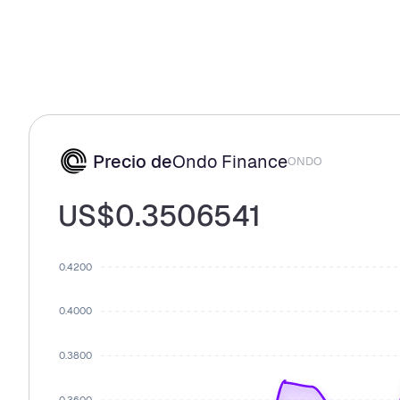
Precio de
Ondo Finance
ONDO
US$0.3506541
0.4200
0.4000
0.3800
0.3600