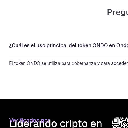
Preg
¿Cuál es el uso principal del token ONDO en Ond
El token ONDO se utiliza para gobernanza y para acceder 
Verificados por
Liderando cripto en