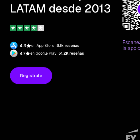
LATAM desde 2013
Escane
4.3
en App Store
8.1k reseñas
la app d
4.7
en Google Play
51.2K reseñas
Regístrate