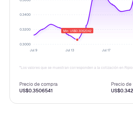
0.3400
0.3200
Min: US$0.3062042
0.3000
Jul 9
Jul 13
Jul 17
*Los valores que se muestran corresponden a la cotización en Ripio 
Precio de compra
Precio de
US$0.3506541
US$0.34