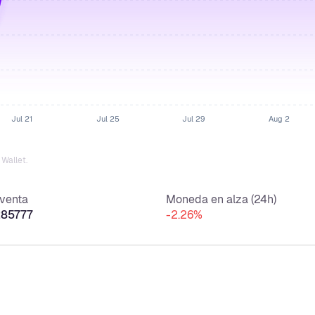
Jul 21
Jul 25
Jul 29
Aug 2
Wallet.
 venta
Moneda en alza (24h)
285777
-2.26%