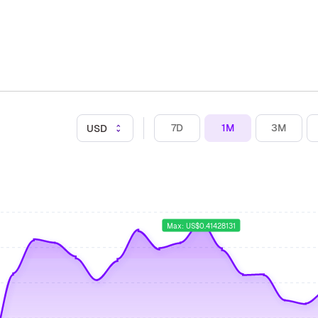
7D
1M
3M
USD
Max: US$0.41428131