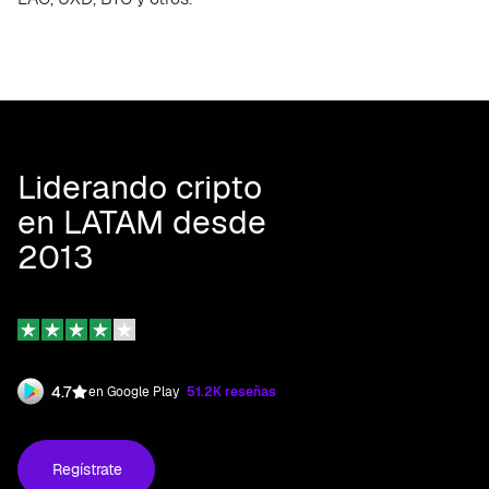
Liderando cripto
en LATAM desde
2013
4.7
en Google Play
51.2K reseñas
Regístrate