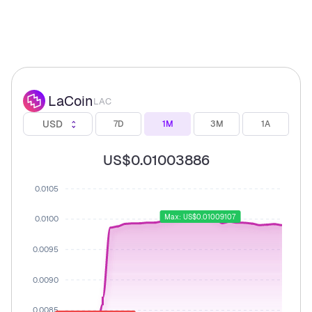
LaCoin
LAC
USD
7D
1M
3M
1A
US$0.01003886
0.0105
Max: US$0.01009107
0.0100
0.0095
0.0090
0.0085