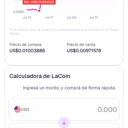
Min: US$0.00804026
0.0080
Jul 10
Jul 17
Jul 24
Jul 31
*Los valores que se muestran corresponden a la cotización en Ripio
Wallet.
Precio de compra
Precio de venta
US$0.01003886
US$0.00971578
Calculadora de
LaCoin
Ingresá un monto, y comprá
de forma rápida.
USD