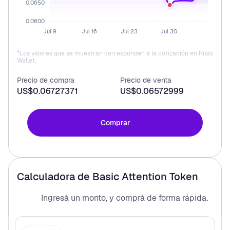
0.0650
0.0600
Jul 9
Jul 16
Jul 23
Jul 30
*Los valores que se muestran corresponden a la cotización en Ripio
Wallet.
Precio de compra
Precio de venta
US$0.06727371
US$0.06572999
Comprar
Calculadora de
Basic Attention Token
Ingresá un monto, y comprá
de forma rápida.