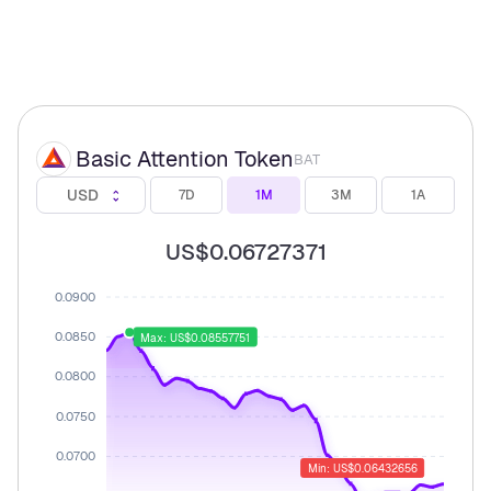
Basic Attention Token
BAT
USD
7D
1M
3M
1A
US$0.06727371
0.0900
0.0850
Max: US$0.08557751
0.0800
0.0750
0.0700
Min: US$0.06432656