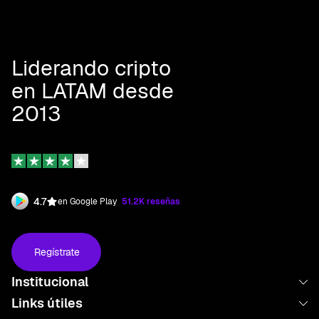
Liderando cripto
en LATAM desde
2013
4.7
en Google Play
51.2K reseñas
Regístrate
Institucional
Links útiles
Nosotros