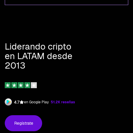
Liderando cripto
en LATAM desde
2013
4.7
en Google Play
51.2K reseñas
Regístrate