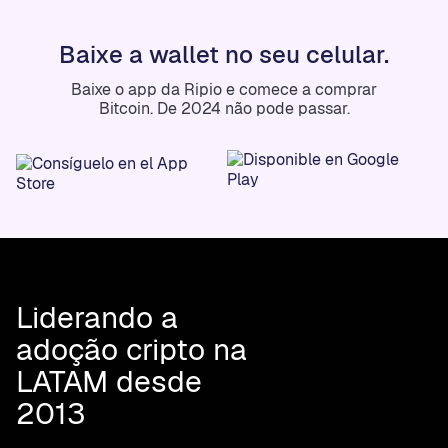
0x37DE5718...3a4645c9
Los valores en ETH están generando rendimientos
Baixe a wallet no seu celular.
automáticamente a través de CapyFi
Baixe o app da Ripio e comece a comprar
Bitcoin. De 2024 não pode passar.
Liderando a
adoção cripto na
LATAM desde
2013