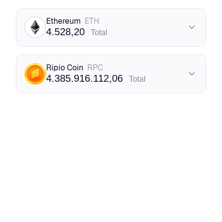
BTC
Bitcoin
Ethereum
ETH
538,84
BTC
4.528,20
Total
bc1qkyyd2l...hspwyhtz
ETH
Ethereum
Ripio Coin
RPC
355,07
ETH
4.385.916.112,06
Total
0xa2201234...ebcd486b
RPC
ERC-20
43.886.225,45
RPC
ETH
Ethereum
0x98329910...ccf1C6Be
2.695,09
ETH
0xF22Af478...4228318D
RPC
ERC-20
4.342.029.886,61
RPC
ETH
ERC-20
i
0xf0b223F5...66c02cd7
1.478,04
ETH