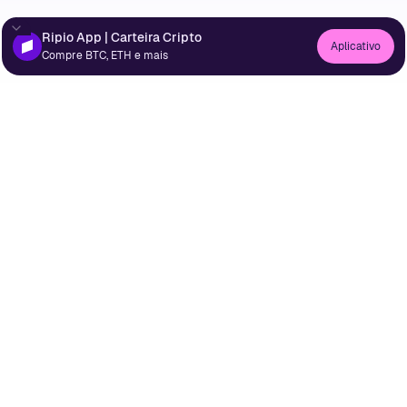
Ripio App | Carteira Cripto
Aplicativo
Compre BTC, ETH e mais
2013
Fundação da
Ripio
na
Argentina