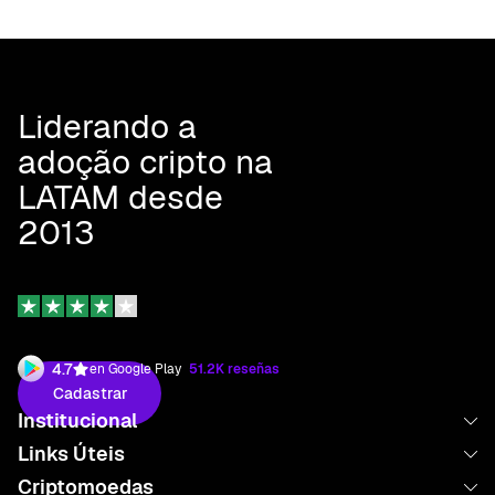
Liderando a
adoção cripto na
LATAM desde
2013
4.7
en Google Play
51.2K reseñas
Cadastrar
Institucional
Links Úteis
Sobre nós
Criptomoedas
Launchpad
Trabalhe conosco