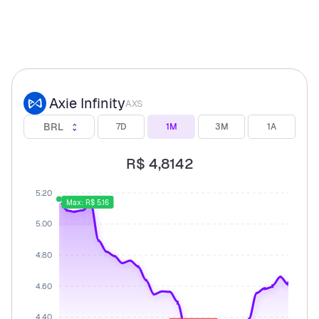
Axie Infinity
AXS
BRL
7D
1M
3M
1A
R$ 4,8142
5.20
Max: R$ 5.16
5.00
4.80
4.60
4.40