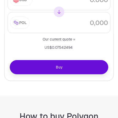
POL
Our current quote =
US$0.07542494
Buy
How to buy Polygon