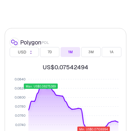
Polygon
POL
USD
7D
1M
3M
1A
US$0.07542494
0.0840
Max: US$0.08275389
0.0820
0.0800
0.0780
0.0760
0.0740
Min: US$0.07106994