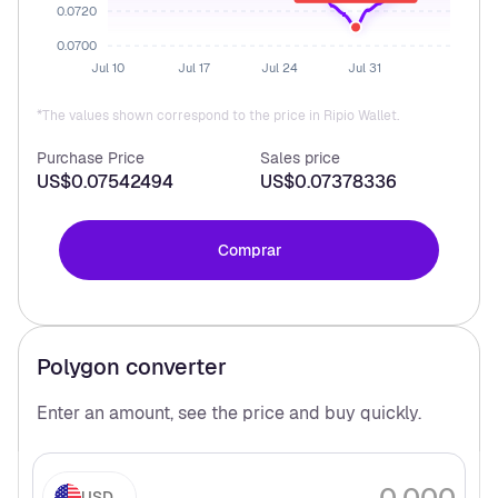
0.0720
0.0700
Jul 10
Jul 17
Jul 24
Jul 31
*The values shown correspond to the price in Ripio Wallet.
Purchase Price
Sales price
US$0.07542494
US$0.07378336
Comprar
Polygon
converter
Enter an amount, see the price and buy
quickly.
USD