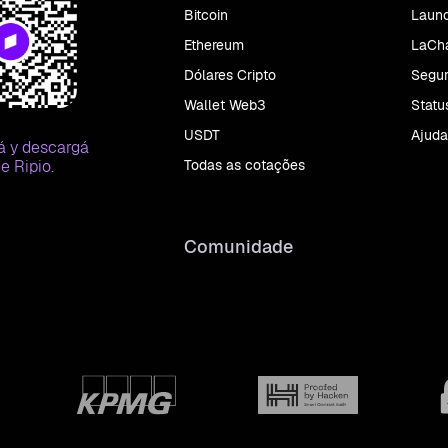
Bitcoin
Laun
Ethereum
LaCha
Dólares Cripto
Segu
Wallet Web3
Statu
USDT
Ajuda
á y descargá
Todas as cotações
e Ripio.
Comunidade