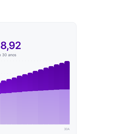
8,92
m
30 anos
30A