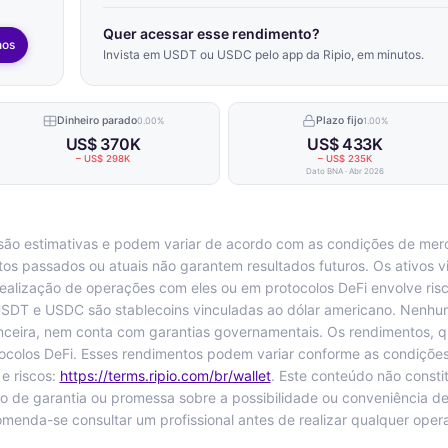
Quer acessar esse rendimento?
nos
Invista em USDT ou USDC pelo app da Ripio, em minutos.
Dinheiro parado
Plazo fijo
0.00%
1.00%
US$ 370K
US$ 433K
– US$ 298K
– US$ 235K
Dato BNA · Abr 2026
ão estimativas e podem variar de acordo com as condições de merc
os passados ou atuais não garantem resultados futuros. Os ativos v
 realização de operações com eles ou em protocolos DeFi envolve ri
USDT e USDC são stablecoins vinculadas ao dólar americano. Nenhu
nanceira, nem conta com garantias governamentais. Os rendimentos, 
ocolos DeFi. Esses rendimentos podem variar conforme as condições
e riscos:
https://terms.ripio.com/br/wallet
. Este conteúdo não consti
o de garantia ou promessa sobre a possibilidade ou conveniência d
menda-se consultar um profissional antes de realizar qualquer oper