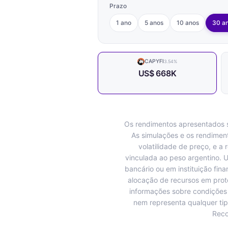
Prazo
1 ano
5 anos
10 anos
30 a
CAPYFI
3.54%
US$ 668K
Os rendimentos apresentados s
As simulações e os rendiment
volatilidade de preço, e a
vinculada ao peso argentino. 
bancário ou em instituição fi
alocação de recursos em prot
informações sobre condições 
nem representa qualquer tip
Reco