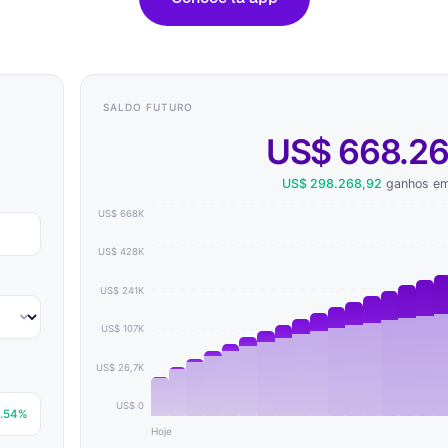
SALDO FUTURO
US$ 668.26
US$ 298.268,92
ganhos e
US$ 668K
US$ 428K
US$ 241K
US$ 107K
US$ 26,7K
US$ 0
.54%
Hoje