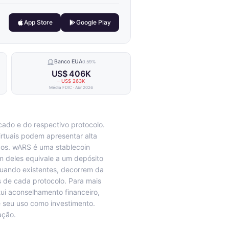
App Store
Google Play
Banco EUA
0.59%
US$ 406K
– US$ 263K
Média FDIC · Abr 2026
ado e do respectivo protocolo.
irtuais podem apresentar alta
scos. wARS é uma stablecoin
m deles equivale a um depósito
quando existentes, decorrem da
 de cada protocolo. Para mais
tui aconselhamento financeiro,
e seu uso como investimento.
ação.