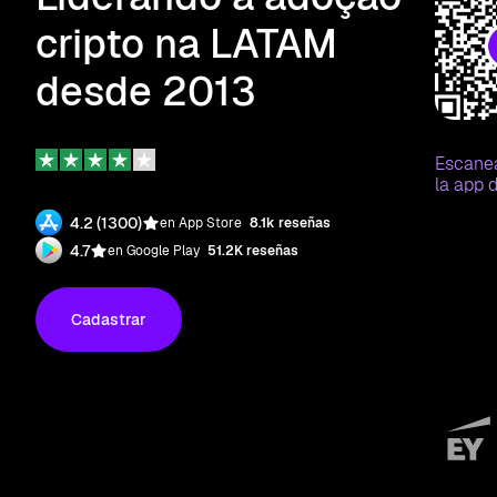
cripto na LATAM
desde 2013
Escane
la app d
4.2 (1300)
en App Store
8.1k reseñas
4.7
en Google Play
51.2K reseñas
Cadastrar