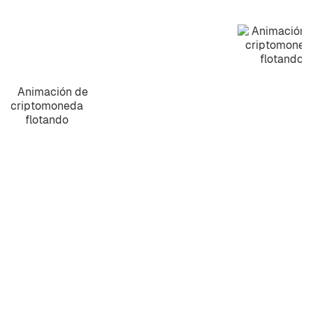
Compra e venda:
Seus usuários poderão
comprar e vender criptomoedas de forma
rápida e segura.
Envio e recebimento:
Tecnologia que oferece
aos seus usuários endereços exclusivos para
enviar e receber criptomoedas de forma
segura e simples.
Trocar:
Mais de 400 tokens disponíveis para
troca direta, sem necessidade de conversão