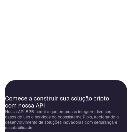
para FIAT.
Segurança e KYC:
Cumprimos os mais rigorosos processos de
KYC, respeitando a privacidade dos seus
usuários e garantindo um onboarding seguro
e transparente.
Comece a construir sua solução cripto
com nossa API
Nossa API B2B permite que empresas integrem diversos
casos de uso e serviços do ecossistema Ripio, acelerando o
desenvolvimento de soluções inovadoras com segurança e
escalabilidade.